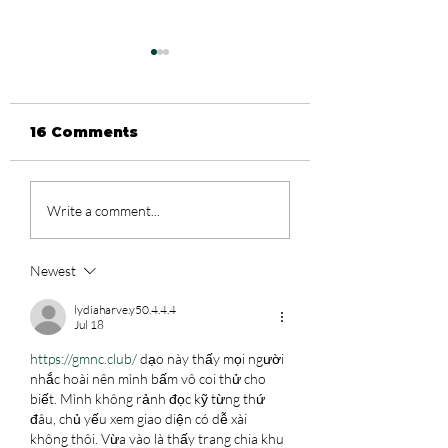
16 Comments
Redeeming Love's
"maybe I'm no
Write a comment...
Critics Reveal a
Christian
Problem with
anymore..."
Christian
Newest
Audiences
lydiaharve.y50.4.4.4
Jul 18
https://gmnc.club/
 dạo này thấy mọi người 
nhắc hoài nên mình bấm vô coi thử cho 
biết. Mình không rảnh đọc kỹ từng thứ 
đâu, chủ yếu xem giao diện có dễ xài 
không thôi. Vừa vào là thấy trang chia khu 