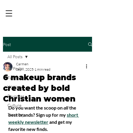
Post
All Posts
Carmen
All Posts
Sep 9, 2025
1 min read
6 makeup brands
Faith
created by bold
Writing
Favorites
Christian women
Culture
Do you want the scoop on 
all 
the 
Shopping
best brands? Sign up for my 
short 
weekly newsletter
 and get my 
favorite new finds.