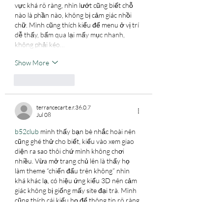
vực khá rõ ràng, nhìn lướt cũng biết chỗ 
nào là phần nào, không bị cảm giác nhồi 
chữ. Mình cũng thích kiểu để menu ở vị trí 
dễ thấy, bấm qua lại mấy mục nhanh, 
không phải kéo…
Show More
Like
Reply
terrancecart.e.r.36.0.7
Jul 08
b52club
 mình thấy bạn bè nhắc hoài nên 
cũng ghé thử cho biết, kiểu vào xem giao 
diện ra sao thôi chứ mình không chơi 
nhiều. Vừa mở trang chủ lên là thấy họ 
làm theme “chiến đấu trên không” nhìn 
khá khác lạ, có hiệu ứng kiểu 3D nên cảm 
giác không bị giống mấy site đại trà. Mình 
cũng thích cái kiểu họ để thông tin rõ ràng, 
lướt xuống là thấy phần điều khoản với 
chính sách…